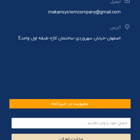
ایمیل
makansystemcompany@gmail.com
آدرس
اصفهان-خیابان سهروردی-ساختمان کاژه-طبقه اول-واحدE
عضویت در خبرنامه
مرا ثبت نام کن