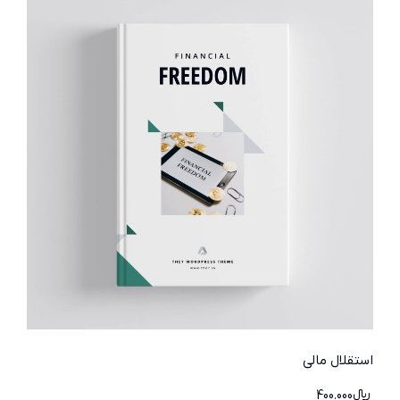
استقلال مالی
﷼
400.000