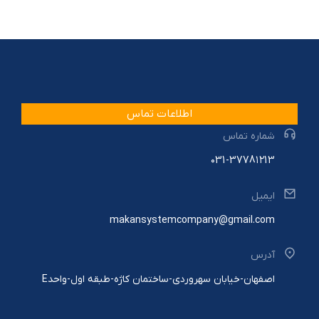
اطلاعات تماس
شماره تماس
۰31-3778۱۲13
ایمیل
makansystemcompany@gmail.com
آدرس
اصفهان-خیابان سهروردی-ساختمان کاژه-طبقه اول-واحدE