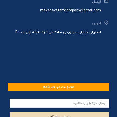
ایمیل
makansystemcompany@gmail.com
آدرس
اصفهان-خیابان سهروردی-ساختمان کاژه-طبقه اول-واحدE
عضویت در خبرنامه
مرا ثبت نام کن