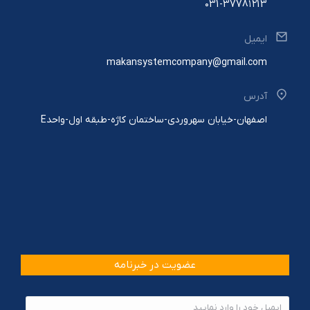
۰31-3778۱۲13
ایمیل
makansystemcompany@gmail.com
آدرس
اصفهان-خیابان سهروردی-ساختمان کاژه-طبقه اول-واحدE
عضویت در خبرنامه