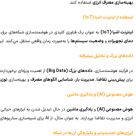
بهینه‌سازی مصرف انرژی
استفاده کنند.
استفاده از اینترنت اشیا
(IoT)
اینترنت اشیا
(IoT)
به عنوان یک فناوری کلیدی در هوشمندسازی شبکه‌های برق، نقش مهمی در جمع‌آوری دا
دمای تجهیزات
و
وضعیت سیستم‌ها
را به‌صورت زمان واقعی منتقل می‌کنند. این
داده‌های بزرگ و تحلیل پیشرفته
در فرآیند هوشمندسازی،
داده‌های بزرگ
(Big Data)
از اهمیت ویژه‌ای برخوردارند
برای
پیش‌بینی تقاضا
،
مدیریت بار
،
شناسایی الگوهای مصرف
و بهینه‌سازی
توزیع
هوش مصنوعی
(AI)
و یادگیری ماشین
هوش مصنوعی
(AI)
و
یادگیری ماشین
در حال تبدیل شدن به ابزارهای حیاتی 
انرژی و مدیریت تقاضا بپردازند. به عنوان مثال، از AI برای شبیه‌سازی سناریوهای مختلف مصرف انرژی و پیش‌بینی بار در ساعات اوج مصرف استفاده می‌شود. همچنین، AI می‌تواند در
انرژی‌های تجدیدپذیر و یکپارچگی آن‌ها در شبکه