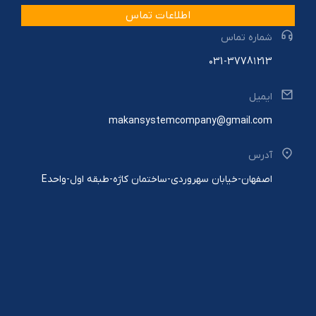
اطلاعات تماس
شماره تماس
۰31-3778۱۲13
ایمیل
makansystemcompany@gmail.com
آدرس
اصفهان-خیابان سهروردی-ساختمان کاژه-طبقه اول-واحدE