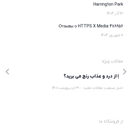
Harrington Park
13 آذر 1404
Отзывы о HTTPS X Media 478956
11 شهریور 1404
مقالات ویژه
چرا از درد و عذاب رنج می برید؟
اخبار صنعت
,
مقالات مفید
31 اردیبهشت 1401
از فروشگاه ما