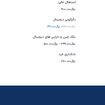
استقلال مالی
﷼
400.000
دگرگونی دیجیتال
﷼
399.000
﷼
199.000
بلاک چین و دارایی های دیجیتال
﷼
399.000
–
﷼
500.000
بانکداری خرد
﷼
270.000