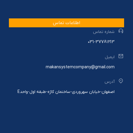
اطلاعات تماس
شماره تماس
۰31-3778۱۲13
ایمیل
makansystemcompany@gmail.com
آدرس
اصفهان-خیابان سهروردی-ساختمان کاژه-طبقه اول-واحدE