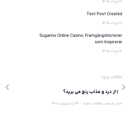
16 مرداد 1405
Test Post Created
16 مرداد 1405
Sugarino Online Casino: Framgångshistorier
som Inspirerar
16 مرداد 1405
مقالات ویژه
چرا از درد و عذاب رنج می برید؟
اخبار صنعت
,
مقالات مفید
31 اردیبهشت 1401