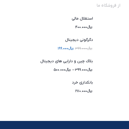
از فروشگاه ما
استقلال مالی
﷼
400.000
دگرگونی دیجیتال
﷼
399.000
﷼
199.000
بلاک چین و دارایی های دیجیتال
﷼
399.000
–
﷼
500.000
بانکداری خرد
﷼
270.000