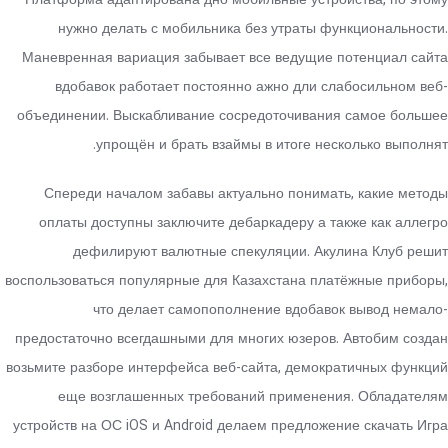
Платформа адаптирована дно мобильные устройства, по этому
нужно делать с мобильника без утраты функциональности.
Маневренная вариация забывает все ведущие потенциал сайта
вдобавок работает постоянно ажно дли слабосильном веб-
объединении. Выскабливание сосредоточивания самое большее
упрощён и брать взаймы в итоге несколько выполнят.
Спереди началом забавы актуально понимать, какие методы
оплаты доступны заключите дебаркадеру а также как аллегро
дефилируют валютные спекуляции. Акулина Клуб решит
воспользоваться популярные для Казахстана платёжные приборы,
что делает самопополнение вдобавок вывод немало-
предостаточно всегдашными для многих юзеров. Автобим создан
возьмите разборе интерфейса веб-сайта, демократичных функций
еще возглашенных требований применения. Обладателям
устройств на ОС iOS и Android делаем предложение скачать Игра