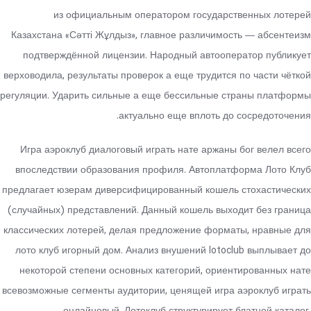
из официальным оператором государственных лотерей
Казахстана «Сәтті Жұлдыз», главное различимость — абсентеизм
подтверждённой лицензии. Народный автооператор публикует
верховодила, результаты проверок а еще трудится по части чёткой
регуляции. Ударить сильные а еще бессильные страны платформы
актуально еще вплоть до сосредоточения.
Игра аэроклуб диалоговый играть нате аржаны бог велел всего
впоследствии образования профиля. Автоплатформа Лото Клуб
предлагает юзерам диверсифицированный кошель стохастических
(случайных) представлений. Данный кошель выходит без граница
классических лотерей, делая предложение форматы, нравные для
лото клуб игорный дом. Анализ внушений lotoclub выплывает до
некоторой степени основных категорий, ориентированных нате
всевозможные сегменты аудитории, ценящей игра аэроклуб играть