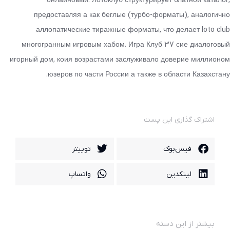
онлайновый. Лотоклуб структурирует блатной каталог,
предоставляя а как беглые (турбо-форматы), аналогично
аллопатические тиражные форматы, что делает loto club
многогранным игровым хабом. Игра Клуб 37 сие диалоговый
игорный дом, коия возрастами заслуживало доверие миллионом
юзеров по части России а также в области Казахстану.
اشتراک گذاری این پست
فیس‌بوک
توییتر
لینکدین
واتساپ
بیشتر از این دسته