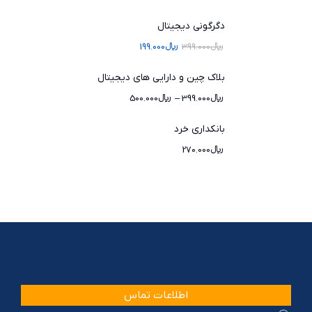
دگرگونی دیجیتال
﷼
399.000
﷼
199.000
بلاک چین و دارایی های دیجیتال
﷼
399.000
–
﷼
500.000
بانکداری خرد
﷼
270.000
اطلاعات تماس