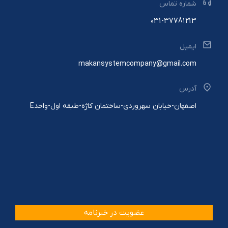
شماره تماس
۰31-3778۱۲13
ایمیل
makansystemcompany@gmail.com
آدرس
اصفهان-خیابان سهروردی-ساختمان کاژه-طبقه اول-واحدE
عضویت در خبرنامه