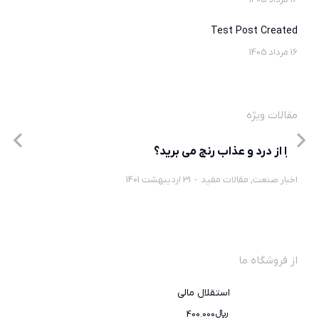
Test Post Created
16 مرداد 1405
مقالات ویژه
چرا از درد و عذاب رنج می برید؟
اخبار صنعت
,
مقالات مفید
31 اردیبهشت 1401
از فروشگاه ما
استقلال مالی
﷼
400.000