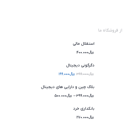
از فروشگاه ما
استقلال مالی
﷼
400.000
دگرگونی دیجیتال
﷼
399.000
﷼
199.000
بلاک چین و دارایی های دیجیتال
﷼
399.000
–
﷼
500.000
بانکداری خرد
﷼
270.000