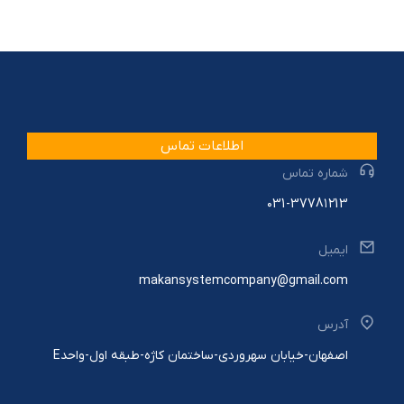
اطلاعات تماس
شماره تماس
۰31-3778۱۲13
ایمیل
makansystemcompany@gmail.com
آدرس
اصفهان-خیابان سهروردی-ساختمان کاژه-طبقه اول-واحدE