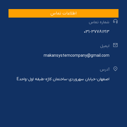
اطلاعات تماس
شماره تماس
۰31-3778۱۲13
ایمیل
makansystemcompany@gmail.com
آدرس
اصفهان-خیابان سهروردی-ساختمان کاژه-طبقه اول-واحدE