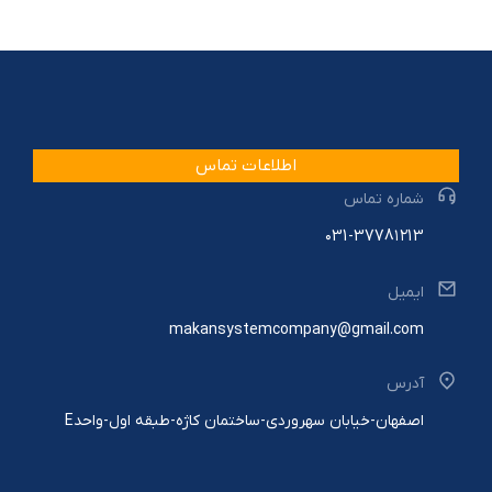
اطلاعات تماس
شماره تماس
۰31-3778۱۲13
ایمیل
makansystemcompany@gmail.com
آدرس
اصفهان-خیابان سهروردی-ساختمان کاژه-طبقه اول-واحدE