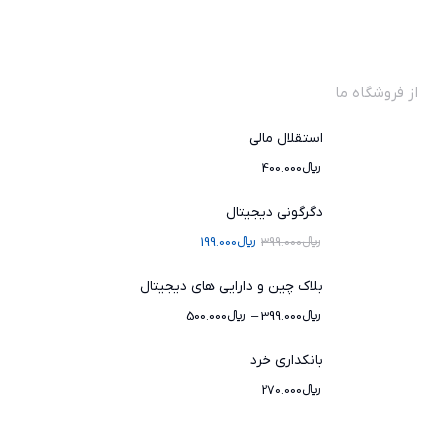
از فروشگاه ما
استقلال مالی
﷼
400.000
دگرگونی دیجیتال
﷼
399.000
﷼
199.000
بلاک چین و دارایی های دیجیتال
﷼
399.000
–
﷼
500.000
بانکداری خرد
﷼
270.000