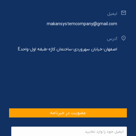
ایمیل
makansystemcompany@gmail.com
آدرس
اصفهان-خیابان سهروردی-ساختمان کاژه-طبقه اول-واحدE
عضویت در خبرنامه