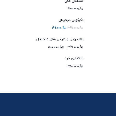
استقلال مالی
﷼
400.000
دگرگونی دیجیتال
﷼
399.000
﷼
199.000
بلاک چین و دارایی های دیجیتال
﷼
399.000
–
﷼
500.000
بانکداری خرد
﷼
270.000