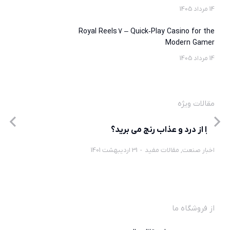
14 مرداد 1405
Royal Reels 7 – Quick‑Play Casino for the
Modern Gamer
14 مرداد 1405
مقالات ویژه
چرا از درد و عذاب رنج می برید؟
اخبار صنعت
,
مقالات مفید
31 اردیبهشت 1401
از فروشگاه ما