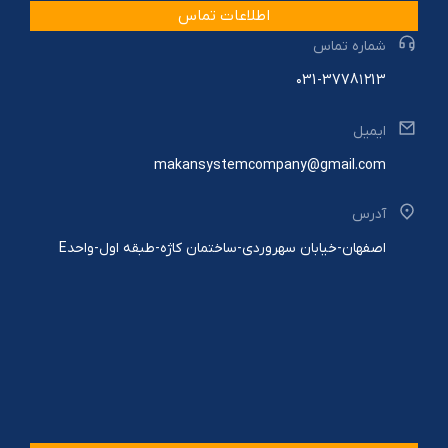
اطلاعات تماس
شماره تماس
۰31-3778۱۲13
ایمیل
makansystemcompany@gmail.com
آدرس
اصفهان-خیابان سهروردی-ساختمان کاژه-طبقه اول-واحدE