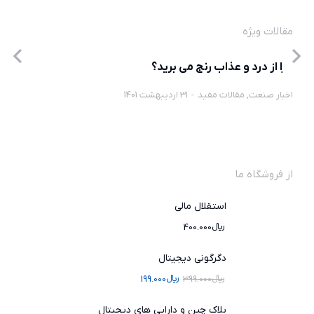
مقالات ویژه
چرا از درد و عذاب رنج می برید؟
اخبار صنعت
,
مقالات مفید
31 اردیبهشت 1401
از فروشگاه ما
استقلال مالی
﷼
400.000
دگرگونی دیجیتال
﷼
399.000
﷼
199.000
بلاک چین و دارایی های دیجیتال