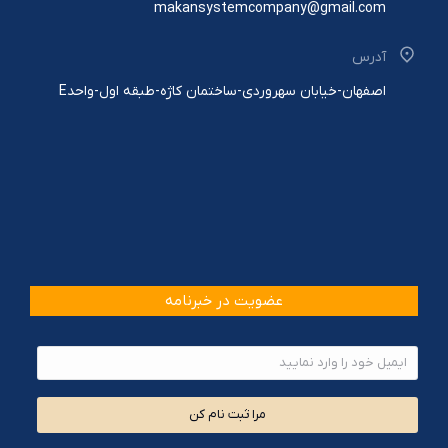
makansystemcompany@gmail.com
آدرس
اصفهان-خیابان سهروردی-ساختمان کاژه-طبقه اول-واحدE
عضویت در خبرنامه
مرا ثبت نام کن