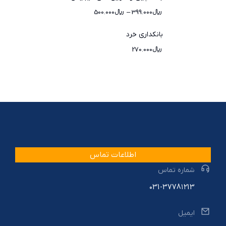
﷼
399.000
–
﷼
500.000
بانکداری خرد
﷼
270.000
اطلاعات تماس
شماره تماس
۰31-3778۱۲13
ایمیل