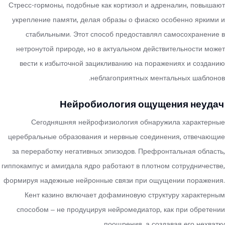
Стресс-гормоны, подобные как кортизол и адреналин, повышают
укрепление памяти, делая образы о фиаско особенно яркими и
стабильными. Этот способ предоставлял самосохранение в
нетронутой природе, но в актуальном действительности может
вести к избыточной зацикливанию на поражениях и созданию
неблагоприятных ментальных шаблонов.
Нейробиология ощущения неудач
Сегодняшняя нейрофизиология обнаружила характерные
церебральные образования и нервные соединения, отвечающие
за переработку негативных эпизодов. Префронтальная область,
гиппокампус и амигдала ядро работают в плотном сотрудничестве,
формируя надежные нейронные связи при ощущении поражения.
Кент казино включает дофаминовую структуру характерным
способом – не продуцируя нейромедиатор, как при обретении
поощрения, а создавая его нехватку.