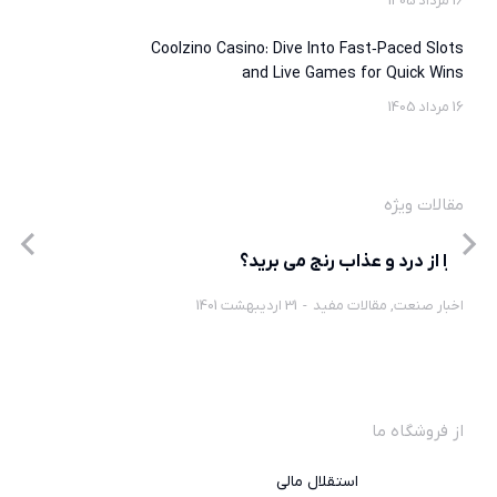
16 مرداد 1405
Coolzino Casino: Dive Into Fast‑Paced Slots
and Live Games for Quick Wins
16 مرداد 1405
مقالات ویژه
چرا از درد و عذاب رنج می برید؟
اخبار صنعت
,
مقالات مفید
31 اردیبهشت 1401
از فروشگاه ما
استقلال مالی