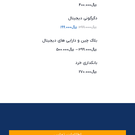
﷼
400.000
دگرگونی دیجیتال
﷼
399.000
﷼
199.000
بلاک چین و دارایی های دیجیتال
﷼
399.000
–
﷼
500.000
بانکداری خرد
﷼
270.000
اطلاعات تماس