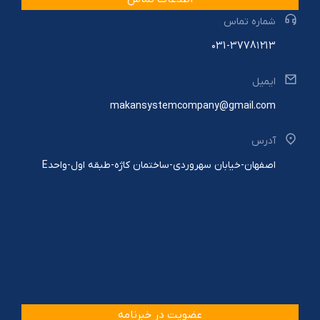
شماره تماس
۰31-3778۱۲13
ایمیل
makansystemcompany@gmail.com
آدرس
اصفهان-خیابان سهروردی-ساختمان کاژه-طبقه اول-واحدE
عضویت در خبرنامه