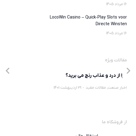
16 مرداد 1405
LocoWin Casino – Quick‑Play Slots voor
Directe Winsten
16 مرداد 1405
مقالات ویژه
چرا از درد و عذاب رنج می برید؟
اخبار صنعت
,
مقالات مفید
31 اردیبهشت 1401
از فروشگاه ما
استقلال مالی