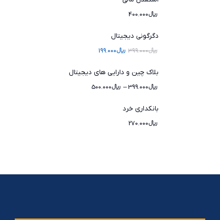
﷼
400.000
دگرگونی دیجیتال
﷼
399.000
﷼
199.000
بلاک چین و دارایی های دیجیتال
﷼
399.000
–
﷼
500.000
بانکداری خرد
﷼
270.000