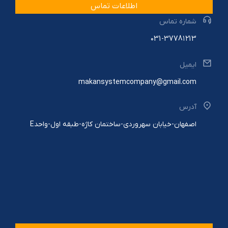
اطلاعات تماس
شماره تماس
۰31-3778۱۲13
ایمیل
makansystemcompany@gmail.com
آدرس
اصفهان-خیابان سهروردی-ساختمان کاژه-طبقه اول-واحدE