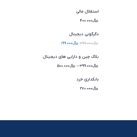
استقلال مالی
﷼
400.000
دگرگونی دیجیتال
﷼
399.000
﷼
199.000
بلاک چین و دارایی های دیجیتال
﷼
399.000
–
﷼
500.000
بانکداری خرد
﷼
270.000