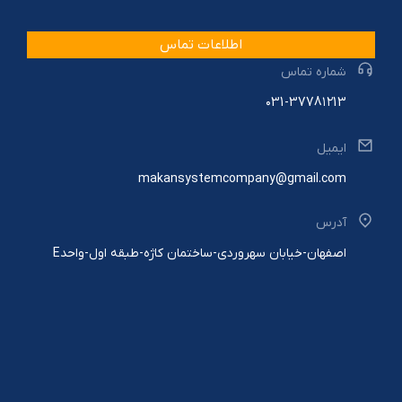
اطلاعات تماس
شماره تماس
۰31-3778۱۲13
ایمیل
makansystemcompany@gmail.com
آدرس
اصفهان-خیابان سهروردی-ساختمان کاژه-طبقه اول-واحدE