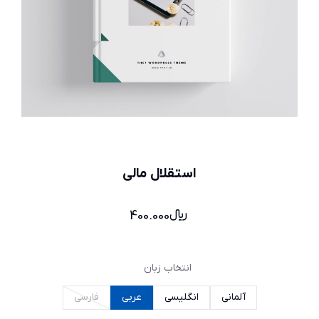
استقلال مالی
﷼
400.000
انتخاب زبان
آلمانی
انگلیسی
عربی
فارسی