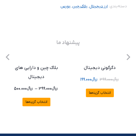
دسته‌بندی:
ارز دیجیتال
,
بلاک چین
,
بورس
پیشنهاد ما
دگرگونی دیجیتال
بلاک چین و دارایی های
دیجیتال
﷼
399.000
﷼
199.000
﷼
399.000
–
﷼
500.000
انتخاب گزینه‌ها
انتخاب گزینه‌ها