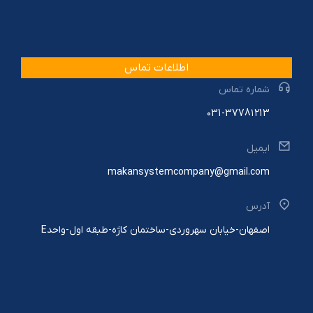
اطلاعات تماس
شماره تماس
۰31-3778۱۲13
ایمیل
makansystemcompany@gmail.com
آدرس
اصفهان-خیابان سهروردی-ساختمان کاژه-طبقه اول-واحدE