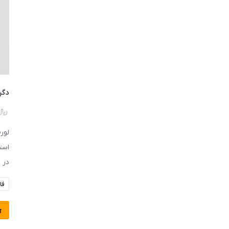
دگر
﷼
لور
است
در 
فا