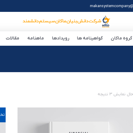
makansystemcompany@
گروه ماکان
گواهینامه ها
رویدادها
ماهنامه
مقالات
ل نمایش 3 نتیجه
تخف