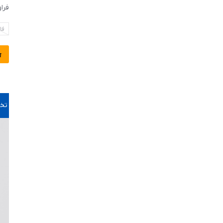
فرا
فا
تخف