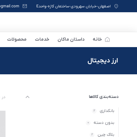
اصفهان-خیابان سهرودی-ساختمان کاژه-واحدE
gmail.com
خانه
داستان ماکان
خدمات
محصولات
ارز دیجیتال
مکان شما:
دسته‌بندی کالاها
در حا
بانکداری
2
بدون دسته‌
0
بلاک چین
2