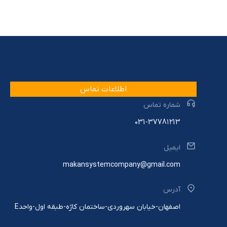
اطلاعات تماس
شماره تماس
۰31-3778۱۲13
ایمیل
makansystemcompany@gmail.com
آدرس
اصفهان-خیابان سهروردی-ساختمان کاژه-طبقه اول-واحدE