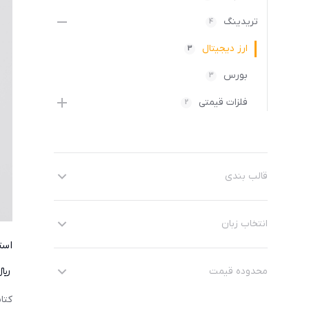
تریدینگ
4
ارز دیجیتال
3
بورس
3
فلزات قیمتی
2
قالب بندی
انتخاب زبان
است
محدوده قیمت
﷼
کتا