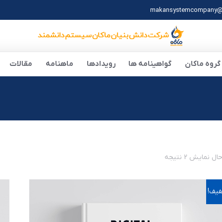
makansystemcompany@
گروه ماکان
گواهینامه ها
رویدادها
ماهنامه
مقالات
ل نمایش 2 نتیجه
یف!