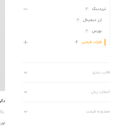
تریدینگ
4
ارز دیجیتال
3
بورس
3
فلزات قیمتی
2
قالب بندی
انتخاب زبان
دگر
محدوده قیمت
﷼
لور