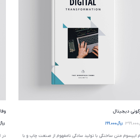
گونی دیجیتال
وفا
399.000
﷼
199.000
﷼
م ایپسوم متن ساختگی با تولید سادگی نامفهوم از صنعت چاپ و با
در 