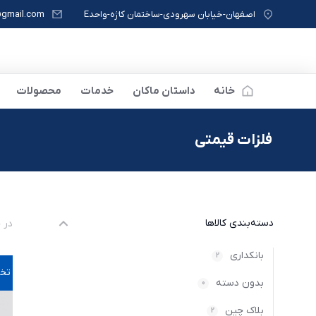
اصفهان-خیابان سهرودی-ساختمان کاژه-واحدE
gmail.com
خانه
داستان ماکان
خدمات
محصولات
فلزات قیمتی
مکان شما:
دسته‌بندی کالاها
در حا
بانکداری
2
تخف
بدون دسته‌
0
بلاک چین
2