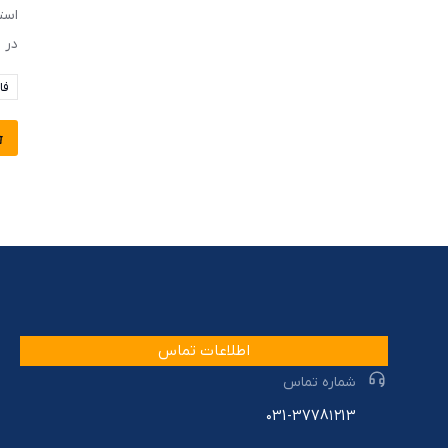
است
در 
فا
اطلاعات تماس
شماره تماس
۰31-3778۱۲13