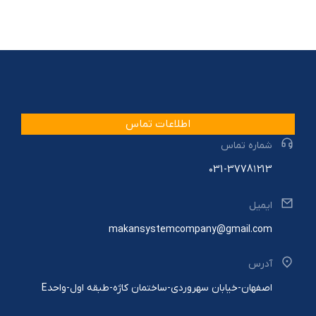
اطلاعات تماس
شماره تماس
۰31-3778۱۲13
ایمیل
makansystemcompany@gmail.com
آدرس
اصفهان-خیابان سهروردی-ساختمان کاژه-طبقه اول-واحدE