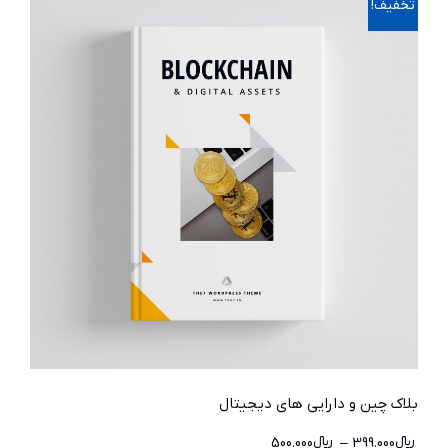
تخفیف!
بلاک چین و دارایی های دیجیتال
﷼
399.000
–
﷼
500.000